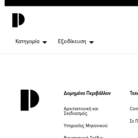
Παράκαμψη
προς
το
κυρίως
περιεχόμενο
Κατηγορία
Εξειδίκευση
Δομημένο Περιβάλλον
Τεχ
Αρχιτεκτονική και
Con
Σχεδιασμός
Σε 
Υπηρεσίες Μηχανικού