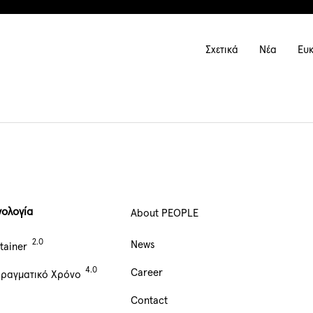
Main
Σχετικά
Νέα
Ευκ
navigation
νολογία
About PEOPLE
Main
News
tainer
Navigation
Career
Πραγματικό Χρόνο
footer
Contact