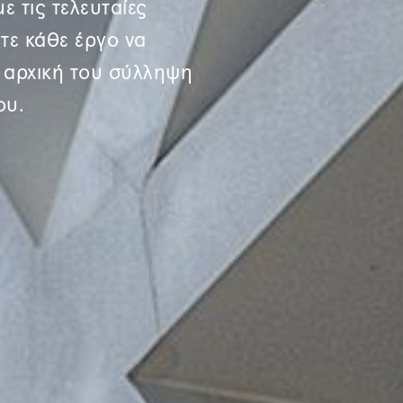
ε τις τελευταίες
στε κάθε έργο να
ν αρχική του σύλληψη
ου.