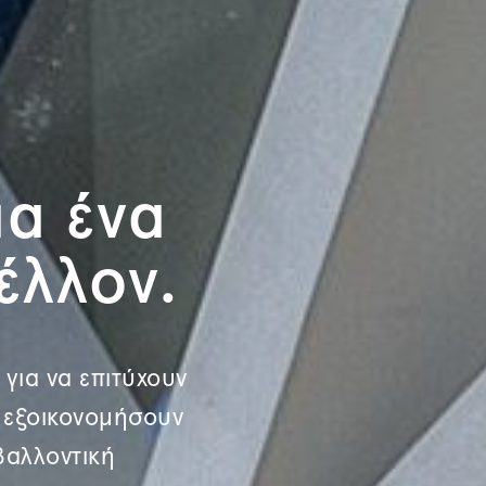
ια ένα
έλλον.
 για να επιτύχουν
α εξοικονομήσουν
βαλλοντική