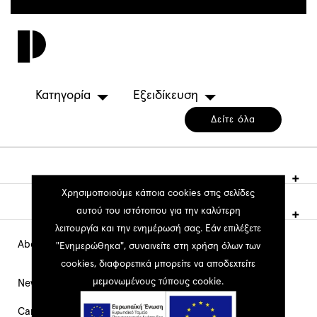
Παράκαμψη
προς
Toggl
το
navig
κυρίως
περιεχόμενο
Κατηγορία
Εξειδίκευση
Δείτε όλα
Χρησιμοποιούμε κάποια cookies στις σελίδες
αυτού του ιστότοπου για την καλύτερη
λειτουργία και την ενημέρωσή σας. Εάν επιλέξετε
About PEOPLE
Main
"Ενημερώθηκα", συναινείτε στη χρήση όλων των
cookies, διαφορετικά μπορείτε να αποδεχτείτε
Navigation
μεμονωμένους τύπους cookie.
News
Career