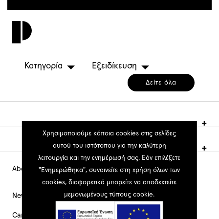
Παράκαμψη
προς
Toggl
το
navig
κυρίως
περιεχόμενο
Κατηγορία
Εξειδίκευση
Δείτε όλα
Χρησιμοποιούμε κάποια cookies στις σελίδες
αυτού του ιστότοπου για την καλύτερη
λειτουργία και την ενημέρωσή σας. Εάν επιλέξετε
About PEOPLE
Main
"Ενημερώθηκα", συναινείτε στη χρήση όλων των
cookies, διαφορετικά μπορείτε να αποδεχτείτε
Navigation
μεμονωμένους τύπους cookie.
News
Career