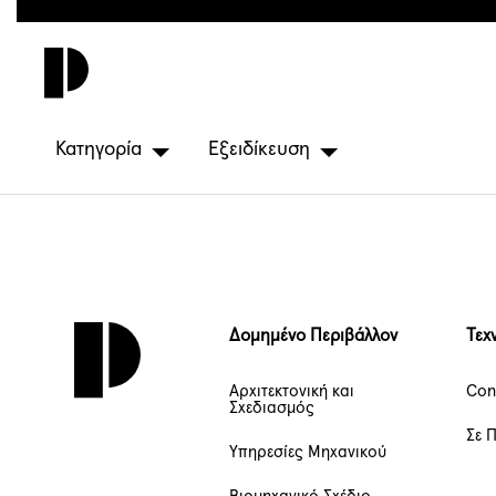
Παράκαμψη
προς
το
κυρίως
περιεχόμενο
Κατηγορία
Εξειδίκευση
Δομημένο Περιβάλλον
Τεχ
Αρχιτεκτονική και
Con
Σχεδιασμός
Σε 
Υπηρεσίες Μηχανικού