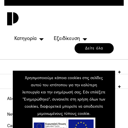
Παράκαμψη
προς
Toggl
το
navig
κυρίως
περιεχόμενο
Κατηγορία
Εξειδίκευση
Δείτε όλα
Χρησιμοποιούμε κάποια cookies στις σελίδες
αυτού του ιστότοπου για την καλύτερη
λειτουργία και την ενημέρωσή σας. Εάν επιλέξετε
About PEOPLE
Main
"Ενημερώθηκα", συναινείτε στη χρήση όλων των
cookies, διαφορετικά μπορείτε να αποδεχτείτε
Navigation
μεμονωμένους τύπους cookie.
News
Career