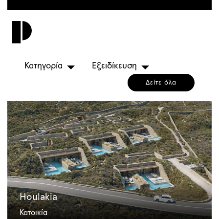
Παράκαμψη
προς
Toggl
το
navig
κυρίως
περιεχόμενο
Κατηγορία
Εξειδίκευση
Δείτε όλα
Houlakia
Κατοικία