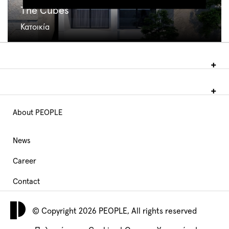
The Cubes
Κατοικία
About PEOPLE
Main
Navigation
News
Career
footer
Contact
© Copyright 2026 PEOPLE, All rights reserved