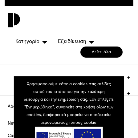
Παράκαμψη
προς
Toggl
το
navig
κυρίως
περιεχόμενο
Κατηγορία
Εξειδίκευση
Δείτε όλα
Χρησιμοποιούμε κάποια cookies στις σελίδες
αυτού του ιστότοπου για την καλύτερη
λειτουργία και την ενημέρωσή σας. Εάν επιλέξετε
About PEOPLE
Main
"Ενημερώθηκα", συναινείτε στη χρήση όλων των
cookies, διαφορετικά μπορείτε να αποδεχτείτε
Navigation
μεμονωμένους τύπους cookie.
News
Career